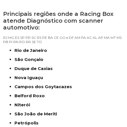
Principais regiões onde a Racing Box
atende Diagnóstico com scanner
automotivo:
RJ
MG
ES
SP
PR
SC
RS
PE
BA
CE
GO e DF
AM
PA
AC
AL
AP
MA
MT
MS
PB
PI
RN
RO
RR
SE
TO
Rio de Janeiro
São Gonçalo
Duque de Caxias
Nova Iguaçu
Campos dos Goytacazes
Belford Roxo
Niterói
São João de Meriti
Petrópolis