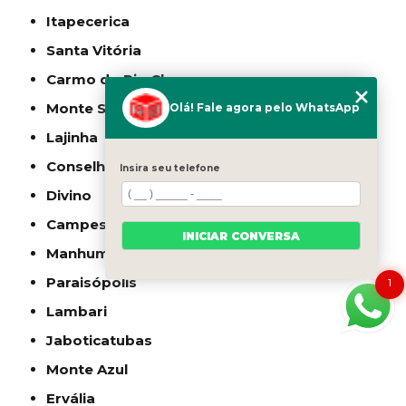
Itapecerica
Santa Vitória
Carmo do Rio Claro
Monte Santo de Minas
Olá! Fale agora pelo WhatsApp
Lajinha
Conselheiro Pena
Insira seu telefone
Divino
Campestre
INICIAR CONVERSA
Manhumirim
Paraisópolis
1
Lambari
Jaboticatubas
Monte Azul
Ervália