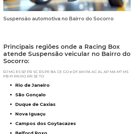
Suspensão automotiva no Bairro do Socorro
Principais regiões onde a Racing Box
atende Suspensão veicular no Bairro do
Socorro:
RJ
MG
ES
SP
PR
SC
RS
PE
BA
CE
GO e DF
AM
PA
AC
AL
AP
MA
MT
MS
PB
PI
RN
RO
RR
SE
TO
Rio de Janeiro
São Gonçalo
Duque de Caxias
Nova Iguaçu
Campos dos Goytacazes
Belford Roxo