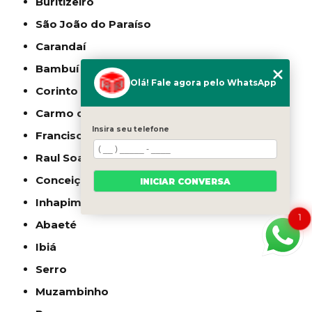
Buritizeiro
São João do Paraíso
Carandaí
Bambuí
Olá! Fale agora pelo WhatsApp
Corinto
Carmo do Cajuru
Insira seu telefone
Francisco Sá
Raul Soares
Conceição do Mato Dentro
INICIAR CONVERSA
Inhapim
1
Abaeté
Ibiá
Serro
Muzambinho