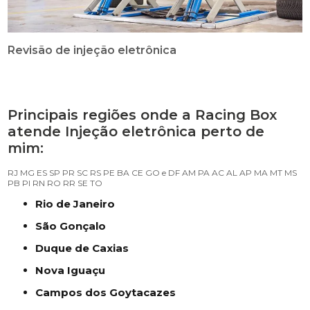
Revisão de injeção eletrônica
Principais regiões onde a Racing Box
atende Injeção eletrônica perto de
mim:
RJ
MG
ES
SP
PR
SC
RS
PE
BA
CE
GO e DF
AM
PA
AC
AL
AP
MA
MT
MS
PB
PI
RN
RO
RR
SE
TO
Rio de Janeiro
São Gonçalo
Duque de Caxias
Nova Iguaçu
Campos dos Goytacazes