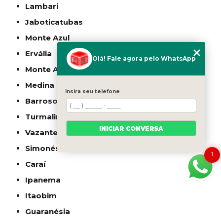
Lambari
Jaboticatubas
Monte Azul
Ervália
Olá! Fale agora pelo WhatsApp
Monte Alegre de Minas
Medina
Insira seu telefone
Barroso
Turmalina
INICIAR CONVERSA
Vazante
Simonésia
1
Caraí
Ipanema
Itaobim
Guaranésia