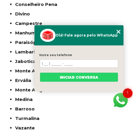
Conselheiro Pena
Divino
Campestre
Manhumirim
Olá! Fale agora pelo WhatsApp
Paraisópolis
Lambari
Insira seu telefone
Jaboticatubas
Monte Azul
INICIAR CONVERSA
Ervália
Monte Alegre de Minas
1
Medina
Barroso
Turmalina
Vazante