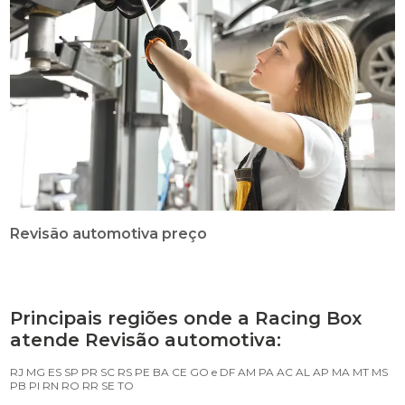
Revisão automotiva preço
Principais regiões onde a Racing Box
atende Revisão automotiva:
RJ
MG
ES
SP
PR
SC
RS
PE
BA
CE
GO e DF
AM
PA
AC
AL
AP
MA
MT
MS
PB
PI
RN
RO
RR
SE
TO