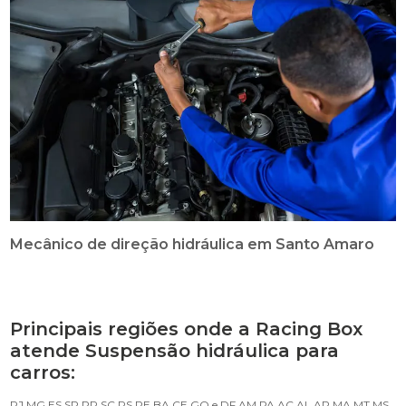
Mecânico de direção hidráulica em Santo Amaro
Principais regiões onde a Racing Box
atende Suspensão hidráulica para
carros:
RJ
MG
ES
SP
PR
SC
RS
PE
BA
CE
GO e DF
AM
PA
AC
AL
AP
MA
MT
MS