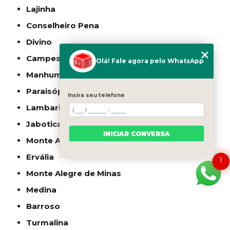
Lajinha
Conselheiro Pena
Divino
Campestre
Olá! Fale agora pelo WhatsApp
Manhumirim
Paraisópolis
Insira seu telefone
Lambari
Jaboticatubas
INICIAR CONVERSA
Monte Azul
Ervália
1
Monte Alegre de Minas
Medina
Barroso
Turmalina