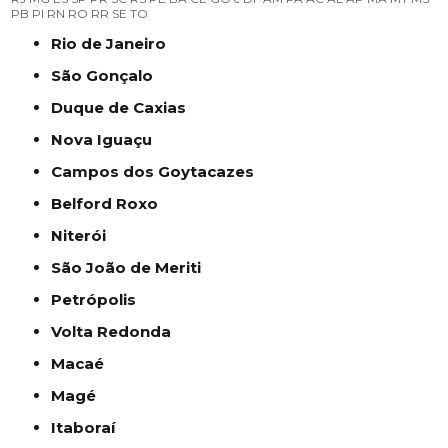
PB
PI
RN
RO
RR
SE
TO
Rio de Janeiro
São Gonçalo
Duque de Caxias
Nova Iguaçu
Campos dos Goytacazes
Belford Roxo
Niterói
São João de Meriti
Petrópolis
Volta Redonda
Macaé
Magé
Itaboraí